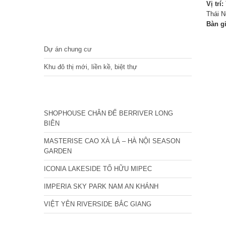
Vị trí:
Thái 
Bàn g
DỰ ÁN
Dự án chung cư
Khu đô thị mới, liền kề, biệt thự
CÁC DỰ ÁN MỚI NHẤT
SHOPHOUSE CHÂN ĐẾ BERRIVER LONG
BIÊN
MASTERISE CAO XÀ LÁ – HÀ NỘI SEASON
GARDEN
ICONIA LAKESIDE TỐ HỮU MIPEC
IMPERIA SKY PARK NAM AN KHÁNH
VIỆT YÊN RIVERSIDE BẮC GIANG