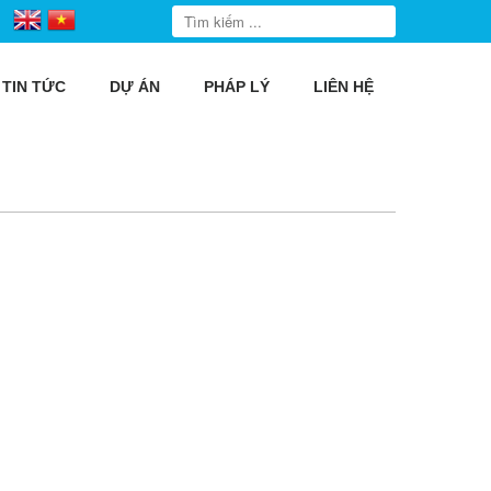
TIN TỨC
DỰ ÁN
PHÁP LÝ
LIÊN HỆ