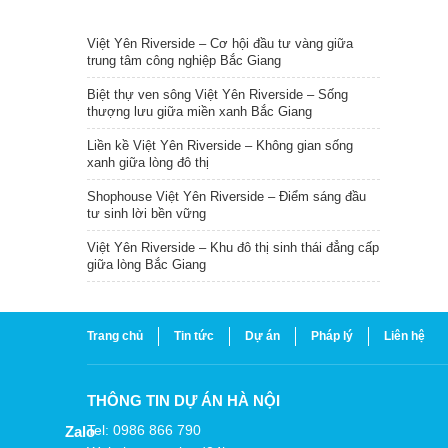
TIN NỔI BẬT
Việt Yên Riverside – Cơ hội đầu tư vàng giữa
trung tâm công nghiệp Bắc Giang
Biệt thự ven sông Việt Yên Riverside – Sống
thượng lưu giữa miền xanh Bắc Giang
Liền kề Việt Yên Riverside – Không gian sống
xanh giữa lòng đô thị
Shophouse Việt Yên Riverside – Điểm sáng đầu
tư sinh lời bền vững
Việt Yên Riverside – Khu đô thị sinh thái đẳng cấp
giữa lòng Bắc Giang
Trang chủ
Tin tức
Dự án
Pháp lý
Liên hệ
THÔNG TIN DỰ ÁN HÀ NỘI
Tel: 0986 866 790
Zalo