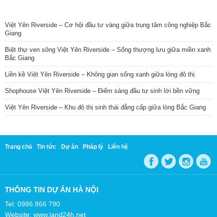
TIN NỔI BẬT
Việt Yên Riverside – Cơ hội đầu tư vàng giữa trung tâm công nghiệp Bắc
Giang
Biệt thự ven sông Việt Yên Riverside – Sống thượng lưu giữa miền xanh
Bắc Giang
Liền kề Việt Yên Riverside – Không gian sống xanh giữa lòng đô thị
Shophouse Việt Yên Riverside – Điểm sáng đầu tư sinh lời bền vững
Việt Yên Riverside – Khu đô thị sinh thái đẳng cấp giữa lòng Bắc Giang
Trang chủ
Tin tức
Dự án
Pháp lý
Liên hệ
THÔNG TIN DỰ ÁN HÀ NỘI
Tel: 0986 866 790
Website: www.land24h.net