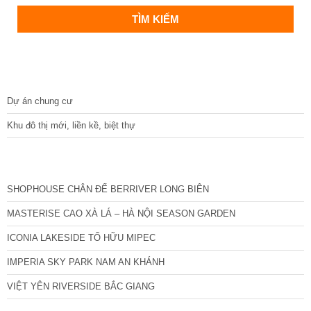
DỰ ÁN
Dự án chung cư
Khu đô thị mới, liền kề, biệt thự
CÁC DỰ ÁN MỚI NHẤT
SHOPHOUSE CHÂN ĐẾ BERRIVER LONG BIÊN
MASTERISE CAO XÀ LÁ – HÀ NỘI SEASON GARDEN
ICONIA LAKESIDE TỐ HỮU MIPEC
IMPERIA SKY PARK NAM AN KHÁNH
VIỆT YÊN RIVERSIDE BẮC GIANG