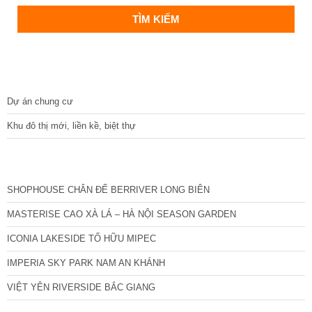
DỰ ÁN
Dự án chung cư
Khu đô thị mới, liền kề, biệt thự
CÁC DỰ ÁN MỚI NHẤT
SHOPHOUSE CHÂN ĐẾ BERRIVER LONG BIÊN
MASTERISE CAO XÀ LÁ – HÀ NỘI SEASON GARDEN
ICONIA LAKESIDE TỐ HỮU MIPEC
IMPERIA SKY PARK NAM AN KHÁNH
VIỆT YÊN RIVERSIDE BẮC GIANG