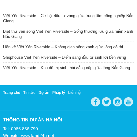
TIN NỔI BẬT
Việt Yên Riverside – Cơ hội đầu tư vàng giữa trung tâm công nghiệp Bắc
Giang
Biệt thự ven sông Việt Yên Riverside – Sống thượng lưu giữa miền xanh
Bắc Giang
Liền kề Việt Yên Riverside – Không gian sống xanh giữa lòng đô thị
Shophouse Việt Yên Riverside – Điểm sáng đầu tư sinh lời bền vững
Việt Yên Riverside – Khu đô thị sinh thái đẳng cấp giữa lòng Bắc Giang
Trang chủ
Tin tức
Dự án
Pháp lý
Liên hệ
THÔNG TIN DỰ ÁN HÀ NỘI
Tel: 0986 866 790
Website: www.land24h.net