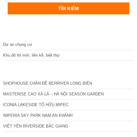
DỰ ÁN
Dự án chung cư
Khu đô thị mới, liền kề, biệt thự
CÁC DỰ ÁN MỚI NHẤT
SHOPHOUSE CHÂN ĐẾ BERRIVER LONG BIÊN
MASTERISE CAO XÀ LÁ – HÀ NỘI SEASON GARDEN
ICONIA LAKESIDE TỐ HỮU MIPEC
IMPERIA SKY PARK NAM AN KHÁNH
VIỆT YÊN RIVERSIDE BẮC GIANG