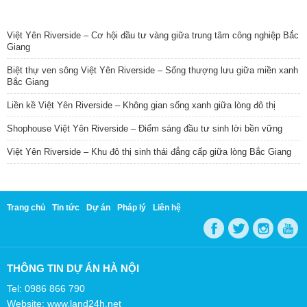
TIN NỔI BẬT
Việt Yên Riverside – Cơ hội đầu tư vàng giữa trung tâm công nghiệp Bắc
Giang
Biệt thự ven sông Việt Yên Riverside – Sống thượng lưu giữa miền xanh
Bắc Giang
Liền kề Việt Yên Riverside – Không gian sống xanh giữa lòng đô thị
Shophouse Việt Yên Riverside – Điểm sáng đầu tư sinh lời bền vững
Việt Yên Riverside – Khu đô thị sinh thái đẳng cấp giữa lòng Bắc Giang
Trang chủ
Tin tức
Dự án
Pháp lý
Liên hệ
THÔNG TIN DỰ ÁN HÀ NỘI
Tel: 0986 866 790
Website: www.land24h.net