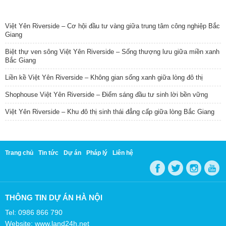
TIN NỔI BẬT
Việt Yên Riverside – Cơ hội đầu tư vàng giữa trung tâm công nghiệp Bắc
Giang
Biệt thự ven sông Việt Yên Riverside – Sống thượng lưu giữa miền xanh
Bắc Giang
Liền kề Việt Yên Riverside – Không gian sống xanh giữa lòng đô thị
Shophouse Việt Yên Riverside – Điểm sáng đầu tư sinh lời bền vững
Việt Yên Riverside – Khu đô thị sinh thái đẳng cấp giữa lòng Bắc Giang
Trang chủ
Tin tức
Dự án
Pháp lý
Liên hệ
THÔNG TIN DỰ ÁN HÀ NỘI
Tel: 0986 866 790
Website: www.land24h.net