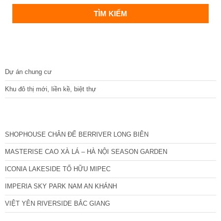
DỰ ÁN
Dự án chung cư
Khu đô thị mới, liền kề, biệt thự
CÁC DỰ ÁN MỚI NHẤT
SHOPHOUSE CHÂN ĐẾ BERRIVER LONG BIÊN
MASTERISE CAO XÀ LÁ – HÀ NỘI SEASON GARDEN
ICONIA LAKESIDE TỐ HỮU MIPEC
IMPERIA SKY PARK NAM AN KHÁNH
VIỆT YÊN RIVERSIDE BẮC GIANG