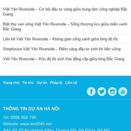
Việt Yên Riverside – Cơ hội đầu tư vàng giữa trung tâm công nghiệp Bắc
Giang
Biệt thự ven sông Việt Yên Riverside – Sống thượng lưu giữa miền xanh
Bắc Giang
Liền kề Việt Yên Riverside – Không gian sống xanh giữa lòng đô thị
Shophouse Việt Yên Riverside – Điểm sáng đầu tư sinh lời bền vững
Việt Yên Riverside – Khu đô thị sinh thái đẳng cấp giữa lòng Bắc Giang
Trang chủ
Tin tức
Dự án
Pháp lý
Liên hệ
THÔNG TIN DỰ ÁN HÀ NỘI
Tel: 0986 866 790
Website: www.land24h.net
Add: B1.20 An Vượng Villas, Dương Nội, Hà Đông, Hà Nội