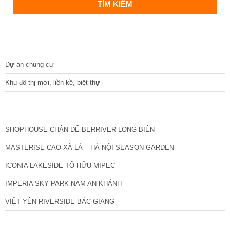
DỰ ÁN
Dự án chung cư
Khu đô thị mới, liền kề, biệt thự
CÁC DỰ ÁN MỚI NHẤT
SHOPHOUSE CHÂN ĐẾ BERRIVER LONG BIÊN
MASTERISE CAO XÀ LÁ – HÀ NỘI SEASON GARDEN
ICONIA LAKESIDE TỐ HỮU MIPEC
IMPERIA SKY PARK NAM AN KHÁNH
VIỆT YÊN RIVERSIDE BẮC GIANG
TIN NỔI BẬT