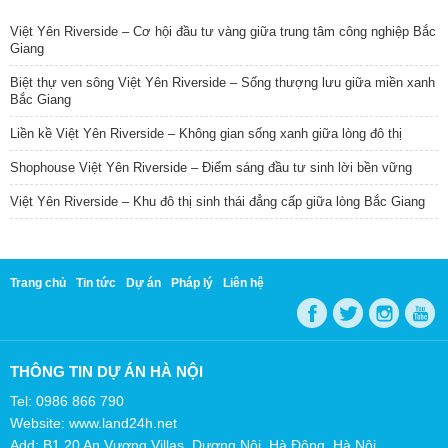
Việt Yên Riverside – Cơ hội đầu tư vàng giữa trung tâm công nghiệp Bắc
Giang
Biệt thự ven sông Việt Yên Riverside – Sống thượng lưu giữa miền xanh
Bắc Giang
Liền kề Việt Yên Riverside – Không gian sống xanh giữa lòng đô thị
Shophouse Việt Yên Riverside – Điểm sáng đầu tư sinh lời bền vững
Việt Yên Riverside – Khu đô thị sinh thái đẳng cấp giữa lòng Bắc Giang
Trang chủ
Tin tức
Dự án
Pháp lý
Liên hệ
THÔNG TIN DỰ ÁN HÀ NỘI
Tel: 0986 866 790
Website: www.land24h.net
Add: B1.20 An Vượng Villas, Dương Nội, Hà Đông, Hà Nội