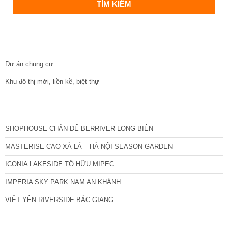
DỰ ÁN
Dự án chung cư
Khu đô thị mới, liền kề, biệt thự
CÁC DỰ ÁN MỚI NHẤT
SHOPHOUSE CHÂN ĐẾ BERRIVER LONG BIÊN
MASTERISE CAO XÀ LÁ – HÀ NỘI SEASON GARDEN
ICONIA LAKESIDE TỐ HỮU MIPEC
IMPERIA SKY PARK NAM AN KHÁNH
VIỆT YÊN RIVERSIDE BẮC GIANG
TIN NỔI BẬT