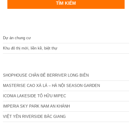
DỰ ÁN
Dự án chung cư
Khu đô thị mới, liền kề, biệt thự
CÁC DỰ ÁN MỚI NHẤT
SHOPHOUSE CHÂN ĐẾ BERRIVER LONG BIÊN
MASTERISE CAO XÀ LÁ – HÀ NỘI SEASON GARDEN
ICONIA LAKESIDE TỐ HỮU MIPEC
IMPERIA SKY PARK NAM AN KHÁNH
VIỆT YÊN RIVERSIDE BẮC GIANG