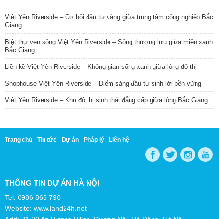
TIN NỔI BẬT
Việt Yên Riverside – Cơ hội đầu tư vàng giữa trung tâm công nghiệp Bắc
Giang
Biệt thự ven sông Việt Yên Riverside – Sống thượng lưu giữa miền xanh
Bắc Giang
Liền kề Việt Yên Riverside – Không gian sống xanh giữa lòng đô thị
Shophouse Việt Yên Riverside – Điểm sáng đầu tư sinh lời bền vững
Việt Yên Riverside – Khu đô thị sinh thái đẳng cấp giữa lòng Bắc Giang
Trang chủ
Tin tức
Dự án
Pháp lý
Liên hệ
THÔNG TIN DỰ ÁN HÀ NỘI
Tel: 0986 866 790
Website: www.land24h.net