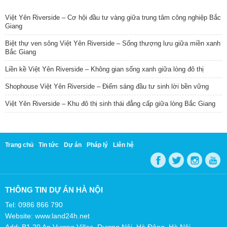
TIN NỔI BẬT
Việt Yên Riverside – Cơ hội đầu tư vàng giữa trung tâm công nghiệp Bắc
Giang
Biệt thự ven sông Việt Yên Riverside – Sống thượng lưu giữa miền xanh
Bắc Giang
Liền kề Việt Yên Riverside – Không gian sống xanh giữa lòng đô thị
Shophouse Việt Yên Riverside – Điểm sáng đầu tư sinh lời bền vững
Việt Yên Riverside – Khu đô thị sinh thái đẳng cấp giữa lòng Bắc Giang
Trang chủ
Tin tức
Dự án
Pháp lý
Liên hệ
THÔNG TIN DỰ ÁN HÀ NỘI
Tel: 0986 866 790
Website: www.land24h.net