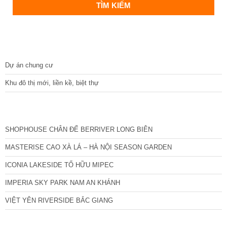
DỰ ÁN
Dự án chung cư
Khu đô thị mới, liền kề, biệt thự
CÁC DỰ ÁN MỚI NHẤT
SHOPHOUSE CHÂN ĐẾ BERRIVER LONG BIÊN
MASTERISE CAO XÀ LÁ – HÀ NỘI SEASON GARDEN
ICONIA LAKESIDE TỐ HỮU MIPEC
IMPERIA SKY PARK NAM AN KHÁNH
VIỆT YÊN RIVERSIDE BẮC GIANG