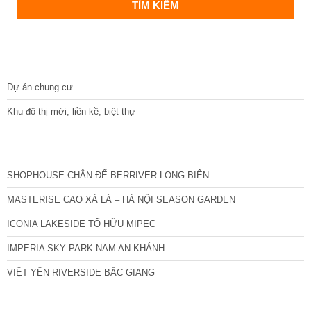
DỰ ÁN
Dự án chung cư
Khu đô thị mới, liền kề, biệt thự
CÁC DỰ ÁN MỚI NHẤT
SHOPHOUSE CHÂN ĐẾ BERRIVER LONG BIÊN
MASTERISE CAO XÀ LÁ – HÀ NỘI SEASON GARDEN
ICONIA LAKESIDE TỐ HỮU MIPEC
IMPERIA SKY PARK NAM AN KHÁNH
VIỆT YÊN RIVERSIDE BẮC GIANG
TIN NỔI BẬT