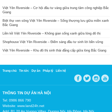
Việt Yên Riverside – Cơ hội đầu tư vàng giữa trung tâm công nghiệp Bắc
Giang
Biệt thự ven sông Việt Yên Riverside – Sống thượng lưu giữa miền xanh
Bắc Giang
Liền kề Việt Yên Riverside – Không gian sống xanh giữa lòng đô thị
Shophouse Việt Yên Riverside – Điểm sáng đầu tư sinh lời bền vững
Việt Yên Riverside – Khu đô thị sinh thái đẳng cấp giữa lòng Bắc Giang
Trang chủ
Tin tức
Dự án
Pháp lý
Liên hệ
THÔNG TIN DỰ ÁN HÀ NỘI
Tel: 0986 866 790
Website: www.land24h.net
Add: B1.20 An Vượng Villas, Dương Nội, Hà Đông, Hà Nội