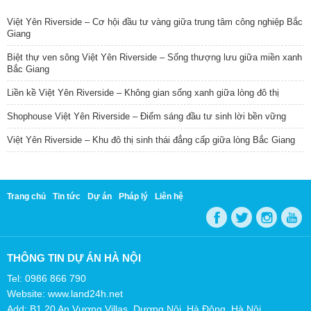
Việt Yên Riverside – Cơ hội đầu tư vàng giữa trung tâm công nghiệp Bắc
Giang
Biệt thự ven sông Việt Yên Riverside – Sống thượng lưu giữa miền xanh
Bắc Giang
Liền kề Việt Yên Riverside – Không gian sống xanh giữa lòng đô thị
Shophouse Việt Yên Riverside – Điểm sáng đầu tư sinh lời bền vững
Việt Yên Riverside – Khu đô thị sinh thái đẳng cấp giữa lòng Bắc Giang
Trang chủ
Tin tức
Dự án
Pháp lý
Liên hệ
THÔNG TIN DỰ ÁN HÀ NỘI
Tel: 0986 866 790
Website: www.land24h.net
Add: B1.20 An Vượng Villas, Dương Nội, Hà Đông, Hà Nội