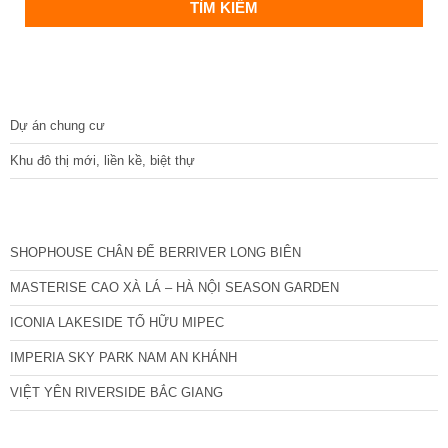
DỰ ÁN
Dự án chung cư
Khu đô thị mới, liền kề, biệt thự
CÁC DỰ ÁN MỚI NHẤT
SHOPHOUSE CHÂN ĐẾ BERRIVER LONG BIÊN
MASTERISE CAO XÀ LÁ – HÀ NỘI SEASON GARDEN
ICONIA LAKESIDE TỐ HỮU MIPEC
IMPERIA SKY PARK NAM AN KHÁNH
VIỆT YÊN RIVERSIDE BẮC GIANG
TIN NỔI BẬT