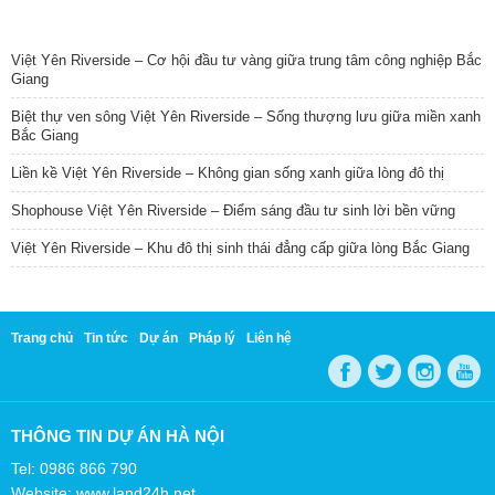
TIN NỔI BẬT
Việt Yên Riverside – Cơ hội đầu tư vàng giữa trung tâm công nghiệp Bắc
Giang
Biệt thự ven sông Việt Yên Riverside – Sống thượng lưu giữa miền xanh
Bắc Giang
Liền kề Việt Yên Riverside – Không gian sống xanh giữa lòng đô thị
Shophouse Việt Yên Riverside – Điểm sáng đầu tư sinh lời bền vững
Việt Yên Riverside – Khu đô thị sinh thái đẳng cấp giữa lòng Bắc Giang
Trang chủ
Tin tức
Dự án
Pháp lý
Liên hệ
THÔNG TIN DỰ ÁN HÀ NỘI
Tel: 0986 866 790
Website: www.land24h.net