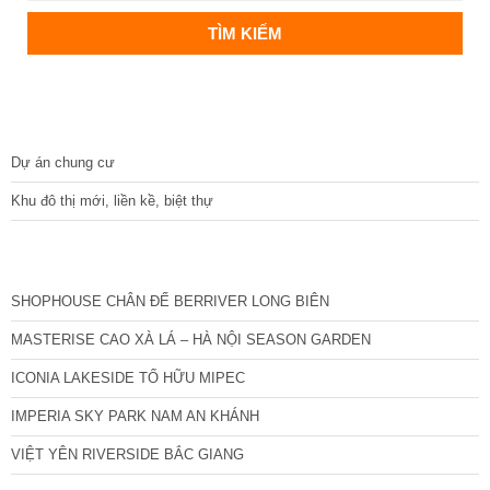
DỰ ÁN
Dự án chung cư
Khu đô thị mới, liền kề, biệt thự
CÁC DỰ ÁN MỚI NHẤT
SHOPHOUSE CHÂN ĐẾ BERRIVER LONG BIÊN
MASTERISE CAO XÀ LÁ – HÀ NỘI SEASON GARDEN
ICONIA LAKESIDE TỐ HỮU MIPEC
IMPERIA SKY PARK NAM AN KHÁNH
VIỆT YÊN RIVERSIDE BẮC GIANG