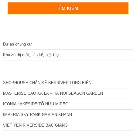
DỰ ÁN
Dự án chung cư
Khu đô thị mới, liền kề, biệt thự
CÁC DỰ ÁN MỚI NHẤT
SHOPHOUSE CHÂN ĐẾ BERRIVER LONG BIÊN
MASTERISE CAO XÀ LÁ – HÀ NỘI SEASON GARDEN
ICONIA LAKESIDE TỐ HỮU MIPEC
IMPERIA SKY PARK NAM AN KHÁNH
VIỆT YÊN RIVERSIDE BẮC GIANG