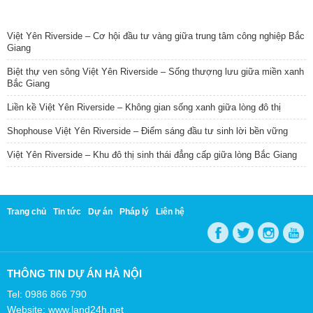
TIN NỔI BẬT
Việt Yên Riverside – Cơ hội đầu tư vàng giữa trung tâm công nghiệp Bắc
Giang
Biệt thự ven sông Việt Yên Riverside – Sống thượng lưu giữa miền xanh
Bắc Giang
Liền kề Việt Yên Riverside – Không gian sống xanh giữa lòng đô thị
Shophouse Việt Yên Riverside – Điểm sáng đầu tư sinh lời bền vững
Việt Yên Riverside – Khu đô thị sinh thái đẳng cấp giữa lòng Bắc Giang
Trang chủ
Tin tức
Dự án
Pháp lý
Liên hệ
THÔNG TIN DỰ ÁN HÀ NỘI
Tel: 0986 866 790
Website: www.land24h.net