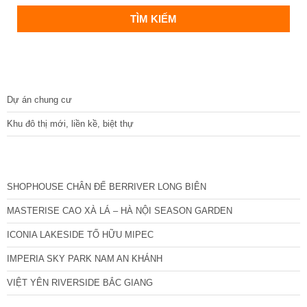
DỰ ÁN
Dự án chung cư
Khu đô thị mới, liền kề, biệt thự
CÁC DỰ ÁN MỚI NHẤT
SHOPHOUSE CHÂN ĐẾ BERRIVER LONG BIÊN
MASTERISE CAO XÀ LÁ – HÀ NỘI SEASON GARDEN
ICONIA LAKESIDE TỐ HỮU MIPEC
IMPERIA SKY PARK NAM AN KHÁNH
VIỆT YÊN RIVERSIDE BẮC GIANG