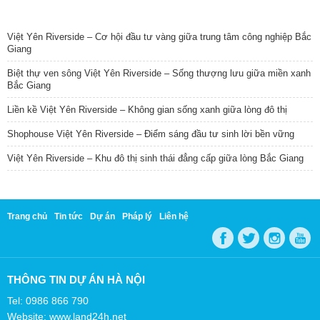
TIN NỔI BẬT
Việt Yên Riverside – Cơ hội đầu tư vàng giữa trung tâm công nghiệp Bắc
Giang
Biệt thự ven sông Việt Yên Riverside – Sống thượng lưu giữa miền xanh
Bắc Giang
Liền kề Việt Yên Riverside – Không gian sống xanh giữa lòng đô thị
Shophouse Việt Yên Riverside – Điểm sáng đầu tư sinh lời bền vững
Việt Yên Riverside – Khu đô thị sinh thái đẳng cấp giữa lòng Bắc Giang
Trang chủ
Tin tức
Dự án
Pháp lý
Liên hệ
THÔNG TIN DỰ ÁN HÀ NỘI
Tel: 0986 866 790
Website: www.land24h.net