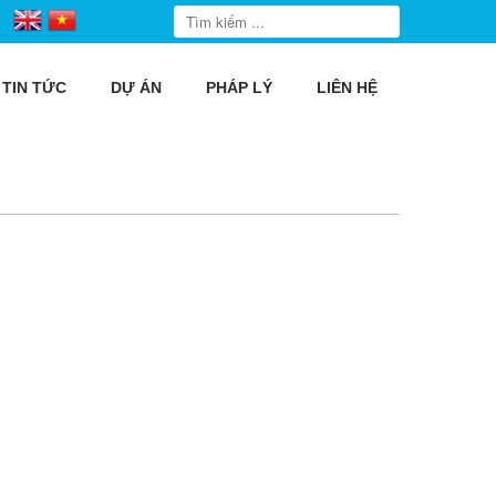
TIN TỨC
DỰ ÁN
PHÁP LÝ
LIÊN HỆ