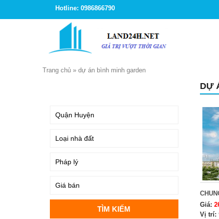
Hotline: 0986866790
Trang chủ
»
dự án bình minh garden
DỰ 
TÌM KIẾM
CHUN
Giá:
2
Vị trí: