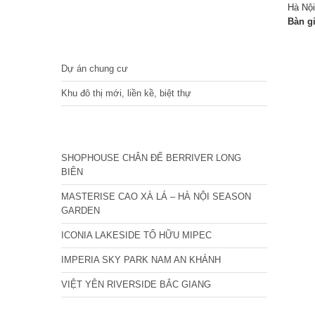
Hà Nội
Bàn g
DỰ ÁN
Dự án chung cư
Khu đô thị mới, liền kề, biệt thự
CÁC DỰ ÁN MỚI NHẤT
SHOPHOUSE CHÂN ĐẾ BERRIVER LONG
BIÊN
MASTERISE CAO XÀ LÁ – HÀ NỘI SEASON
GARDEN
ICONIA LAKESIDE TỐ HỮU MIPEC
IMPERIA SKY PARK NAM AN KHÁNH
VIỆT YÊN RIVERSIDE BẮC GIANG