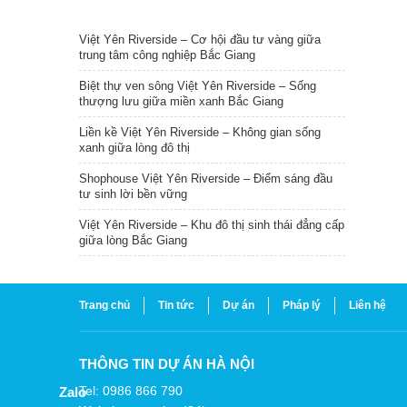
TIN NỔI BẬT
Việt Yên Riverside – Cơ hội đầu tư vàng giữa
trung tâm công nghiệp Bắc Giang
Biệt thự ven sông Việt Yên Riverside – Sống
thượng lưu giữa miền xanh Bắc Giang
Liền kề Việt Yên Riverside – Không gian sống
xanh giữa lòng đô thị
Shophouse Việt Yên Riverside – Điểm sáng đầu
tư sinh lời bền vững
Việt Yên Riverside – Khu đô thị sinh thái đẳng cấp
giữa lòng Bắc Giang
Trang chủ
Tin tức
Dự án
Pháp lý
Liên hệ
THÔNG TIN DỰ ÁN HÀ NỘI
Tel: 0986 866 790
Zalo