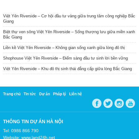
TIN NỔI BẬT
Việt Yên Riverside – Cơ hội đầu tư vàng giữa trung tâm công nghiệp Bắc
Giang
Biệt thự ven sông Việt Yên Riverside – Sống thượng lưu giữa miền xanh
Bắc Giang
Liền kề Việt Yên Riverside – Không gian sống xanh giữa lòng đô thị
Shophouse Việt Yên Riverside – Điểm sáng đầu tư sinh lời bền vững
Việt Yên Riverside – Khu đô thị sinh thái đẳng cấp giữa lòng Bắc Giang
Trang chủ
Tin tức
Dự án
Pháp lý
Liên hệ
THÔNG TIN DỰ ÁN HÀ NỘI
Tel: 0986 866 790
Website: www.land24h.net