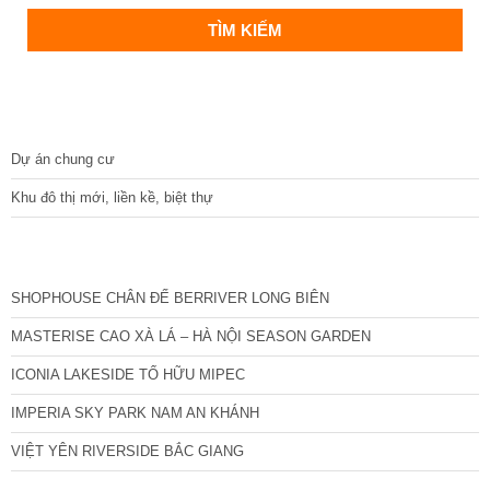
DỰ ÁN
Dự án chung cư
Khu đô thị mới, liền kề, biệt thự
CÁC DỰ ÁN MỚI NHẤT
SHOPHOUSE CHÂN ĐẾ BERRIVER LONG BIÊN
MASTERISE CAO XÀ LÁ – HÀ NỘI SEASON GARDEN
ICONIA LAKESIDE TỐ HỮU MIPEC
IMPERIA SKY PARK NAM AN KHÁNH
VIỆT YÊN RIVERSIDE BẮC GIANG