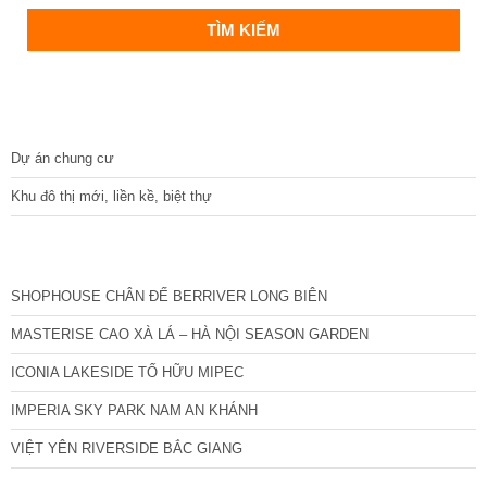
DỰ ÁN
Dự án chung cư
Khu đô thị mới, liền kề, biệt thự
CÁC DỰ ÁN MỚI NHẤT
SHOPHOUSE CHÂN ĐẾ BERRIVER LONG BIÊN
MASTERISE CAO XÀ LÁ – HÀ NỘI SEASON GARDEN
ICONIA LAKESIDE TỐ HỮU MIPEC
IMPERIA SKY PARK NAM AN KHÁNH
VIỆT YÊN RIVERSIDE BẮC GIANG