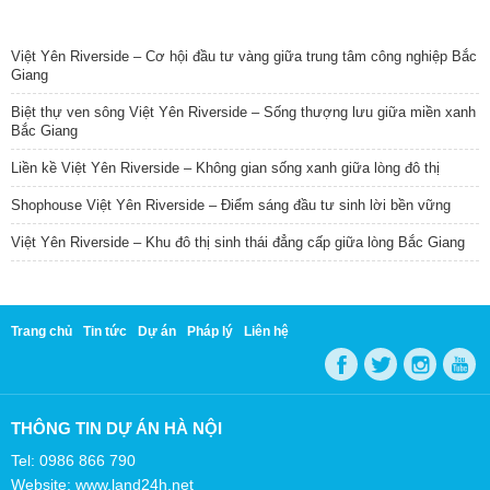
TIN NỔI BẬT
Việt Yên Riverside – Cơ hội đầu tư vàng giữa trung tâm công nghiệp Bắc
Giang
Biệt thự ven sông Việt Yên Riverside – Sống thượng lưu giữa miền xanh
Bắc Giang
Liền kề Việt Yên Riverside – Không gian sống xanh giữa lòng đô thị
Shophouse Việt Yên Riverside – Điểm sáng đầu tư sinh lời bền vững
Việt Yên Riverside – Khu đô thị sinh thái đẳng cấp giữa lòng Bắc Giang
Trang chủ
Tin tức
Dự án
Pháp lý
Liên hệ
THÔNG TIN DỰ ÁN HÀ NỘI
Tel: 0986 866 790
Website: www.land24h.net