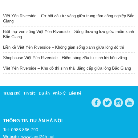
TIN NỔI BẬT
Việt Yên Riverside – Cơ hội đầu tư vàng giữa trung tâm công nghiệp Bắc
Giang
Biệt thự ven sông Việt Yên Riverside – Sống thượng lưu giữa miền xanh
Bắc Giang
Liền kề Việt Yên Riverside – Không gian sống xanh giữa lòng đô thị
Shophouse Việt Yên Riverside – Điểm sáng đầu tư sinh lời bền vững
Việt Yên Riverside – Khu đô thị sinh thái đẳng cấp giữa lòng Bắc Giang
Trang chủ
Tin tức
Dự án
Pháp lý
Liên hệ
THÔNG TIN DỰ ÁN HÀ NỘI
Tel: 0986 866 790
Website: www.land24h.net