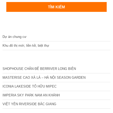
DỰ ÁN
Dự án chung cư
Khu đô thị mới, liền kề, biệt thự
CÁC DỰ ÁN MỚI NHẤT
SHOPHOUSE CHÂN ĐẾ BERRIVER LONG BIÊN
MASTERISE CAO XÀ LÁ – HÀ NỘI SEASON GARDEN
ICONIA LAKESIDE TỐ HỮU MIPEC
IMPERIA SKY PARK NAM AN KHÁNH
VIỆT YÊN RIVERSIDE BẮC GIANG