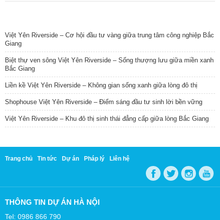
TIN NỔI BẬT
Việt Yên Riverside – Cơ hội đầu tư vàng giữa trung tâm công nghiệp Bắc
Giang
Biệt thự ven sông Việt Yên Riverside – Sống thượng lưu giữa miền xanh
Bắc Giang
Liền kề Việt Yên Riverside – Không gian sống xanh giữa lòng đô thị
Shophouse Việt Yên Riverside – Điểm sáng đầu tư sinh lời bền vững
Việt Yên Riverside – Khu đô thị sinh thái đẳng cấp giữa lòng Bắc Giang
Trang chủ
Tin tức
Dự án
Pháp lý
Liên hệ
THÔNG TIN DỰ ÁN HÀ NỘI
Tel: 0986 866 790