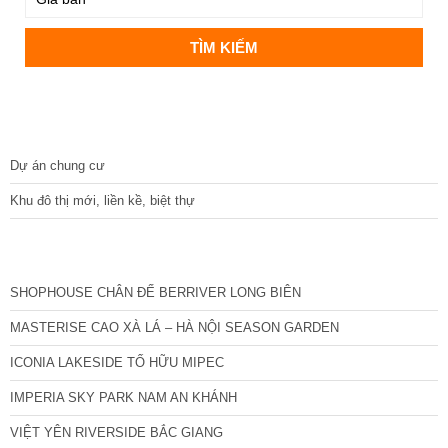
DỰ ÁN
Dự án chung cư
Khu đô thị mới, liền kề, biệt thự
CÁC DỰ ÁN MỚI NHẤT
SHOPHOUSE CHÂN ĐẾ BERRIVER LONG BIÊN
MASTERISE CAO XÀ LÁ – HÀ NỘI SEASON GARDEN
ICONIA LAKESIDE TỐ HỮU MIPEC
IMPERIA SKY PARK NAM AN KHÁNH
VIỆT YÊN RIVERSIDE BẮC GIANG