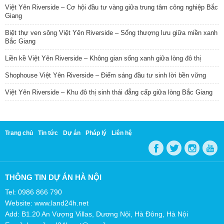
Việt Yên Riverside – Cơ hội đầu tư vàng giữa trung tâm công nghiệp Bắc
Giang
Biệt thự ven sông Việt Yên Riverside – Sống thượng lưu giữa miền xanh
Bắc Giang
Liền kề Việt Yên Riverside – Không gian sống xanh giữa lòng đô thị
Shophouse Việt Yên Riverside – Điểm sáng đầu tư sinh lời bền vững
Việt Yên Riverside – Khu đô thị sinh thái đẳng cấp giữa lòng Bắc Giang
Trang chủ
Tin tức
Dự án
Pháp lý
Liên hệ
THÔNG TIN DỰ ÁN HÀ NỘI
Tel: 0986 866 790
Website: www.land24h.net
Add: B1.20 An Vượng Villas, Dương Nội, Hà Đông, Hà Nội