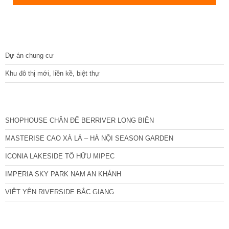
DỰ ÁN
Dự án chung cư
Khu đô thị mới, liền kề, biệt thự
CÁC DỰ ÁN MỚI NHẤT
SHOPHOUSE CHÂN ĐẾ BERRIVER LONG BIÊN
MASTERISE CAO XÀ LÁ – HÀ NỘI SEASON GARDEN
ICONIA LAKESIDE TỐ HỮU MIPEC
IMPERIA SKY PARK NAM AN KHÁNH
VIỆT YÊN RIVERSIDE BẮC GIANG
TIN NỔI BẬT