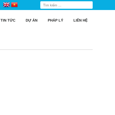
TIN TỨC
DỰ ÁN
PHÁP LÝ
LIÊN HỆ