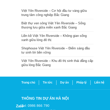
TIN NỔI BẬT
Việt Yên Riverside – Cơ hội đầu tư vàng giữa
trung tâm công nghiệp Bắc Giang
Biệt thự ven sông Việt Yên Riverside – Sống
thượng lưu giữa miền xanh Bắc Giang
Liền kề Việt Yên Riverside – Không gian sống
xanh giữa lòng đô thị
Shophouse Việt Yên Riverside – Điểm sáng đầu
tư sinh lời bền vững
Việt Yên Riverside – Khu đô thị sinh thái đẳng cấp
giữa lòng Bắc Giang
Trang chủ
Tin tức
Dự án
Pháp lý
Liên hệ
THÔNG TIN DỰ ÁN HÀ NỘI
Tel: 0986 866 790
Zalo