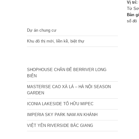
Vị trí:
Từ Sơ
Bàn g
DỰ ÁN
sổ đỏ
Dự án chung cư
Khu đô thị mới, liền kề, biệt thự
CÁC DỰ ÁN MỚI NHẤT
SHOPHOUSE CHÂN ĐẾ BERRIVER LONG
BIÊN
MASTERISE CAO XÀ LÁ – HÀ NỘI SEASON
GARDEN
ICONIA LAKESIDE TỐ HỮU MIPEC
IMPERIA SKY PARK NAM AN KHÁNH
VIỆT YÊN RIVERSIDE BẮC GIANG