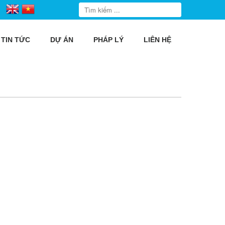
TIN TỨC
DỰ ÁN
PHÁP LÝ
LIÊN HỆ