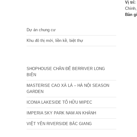
Vị trí:
Chính
Bàn g
DỰ ÁN
Dự án chung cư
Khu đô thị mới, liền kề, biệt thự
CÁC DỰ ÁN MỚI NHẤT
SHOPHOUSE CHÂN ĐẾ BERRIVER LONG
BIÊN
MASTERISE CAO XÀ LÁ – HÀ NỘI SEASON
GARDEN
ICONIA LAKESIDE TỐ HỮU MIPEC
IMPERIA SKY PARK NAM AN KHÁNH
VIỆT YÊN RIVERSIDE BẮC GIANG