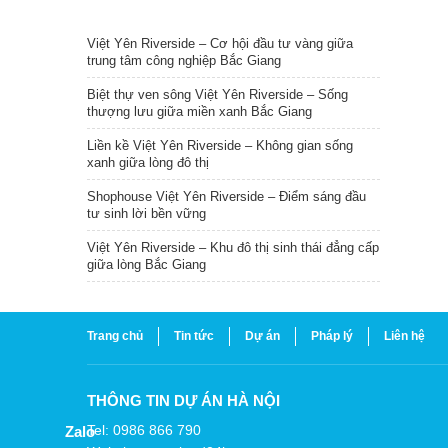
TIN NỔI BẬT
Việt Yên Riverside – Cơ hội đầu tư vàng giữa
trung tâm công nghiệp Bắc Giang
Biệt thự ven sông Việt Yên Riverside – Sống
thượng lưu giữa miền xanh Bắc Giang
Liền kề Việt Yên Riverside – Không gian sống
xanh giữa lòng đô thị
Shophouse Việt Yên Riverside – Điểm sáng đầu
tư sinh lời bền vững
Việt Yên Riverside – Khu đô thị sinh thái đẳng cấp
giữa lòng Bắc Giang
Trang chủ
Tin tức
Dự án
Pháp lý
Liên hệ
THÔNG TIN DỰ ÁN HÀ NỘI
Tel: 0986 866 790
Zalo