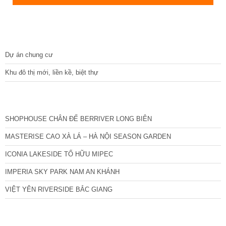
DỰ ÁN
Dự án chung cư
Khu đô thị mới, liền kề, biệt thự
CÁC DỰ ÁN MỚI NHẤT
SHOPHOUSE CHÂN ĐẾ BERRIVER LONG BIÊN
MASTERISE CAO XÀ LÁ – HÀ NỘI SEASON GARDEN
ICONIA LAKESIDE TỐ HỮU MIPEC
IMPERIA SKY PARK NAM AN KHÁNH
VIỆT YÊN RIVERSIDE BẮC GIANG
TIN NỔI BẬT