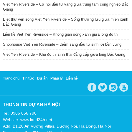
Việt Yên Riverside – Cơ hội đầu tư vàng giữa trung tâm công nghiệp Bắc
Giang
Biệt thự ven sông Việt Yên Riverside – Sống thượng lưu giữa miền xanh
Bắc Giang
Liền kề Việt Yên Riverside – Không gian sống xanh giữa lòng đô thị
Shophouse Việt Yên Riverside – Điểm sáng đầu tư sinh lời bền vững
Việt Yên Riverside – Khu đô thị sinh thái đẳng cấp giữa lòng Bắc Giang
Trang chủ
Tin tức
Dự án
Pháp lý
Liên hệ
THÔNG TIN DỰ ÁN HÀ NỘI
Tel: 0986 866 790
Website: www.land24h.net
Add: B1.20 An Vượng Villas, Dương Nội, Hà Đông, Hà Nội