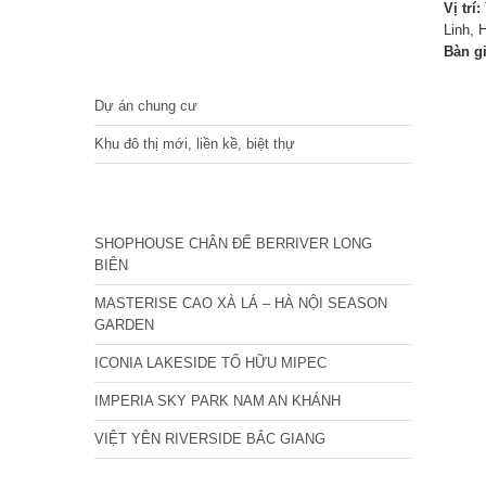
Vị trí:
Linh, 
Bàn g
DỰ ÁN
Dự án chung cư
Khu đô thị mới, liền kề, biệt thự
CÁC DỰ ÁN MỚI NHẤT
SHOPHOUSE CHÂN ĐẾ BERRIVER LONG
BIÊN
MASTERISE CAO XÀ LÁ – HÀ NỘI SEASON
GARDEN
ICONIA LAKESIDE TỐ HỮU MIPEC
IMPERIA SKY PARK NAM AN KHÁNH
VIỆT YÊN RIVERSIDE BẮC GIANG