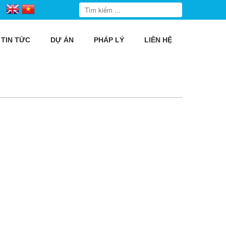
TIN TỨC
DỰ ÁN
PHÁP LÝ
LIÊN HỆ