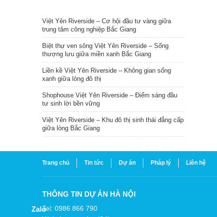
TIN NỔI BẬT
Việt Yên Riverside – Cơ hội đầu tư vàng giữa
trung tâm công nghiệp Bắc Giang
Biệt thự ven sông Việt Yên Riverside – Sống
thượng lưu giữa miền xanh Bắc Giang
Liền kề Việt Yên Riverside – Không gian sống
xanh giữa lòng đô thị
Shophouse Việt Yên Riverside – Điểm sáng đầu
tư sinh lời bền vững
Việt Yên Riverside – Khu đô thị sinh thái đẳng cấp
giữa lòng Bắc Giang
Trang chủ
Tin tức
Dự án
Pháp lý
Liên hệ
THÔNG TIN DỰ ÁN HÀ NỘI
Tel: 0986 866 790
Zalo