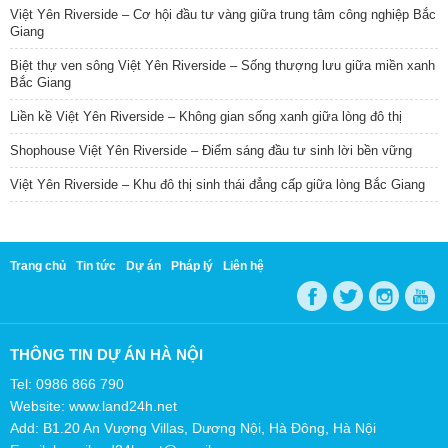
Việt Yên Riverside – Cơ hội đầu tư vàng giữa trung tâm công nghiệp Bắc
Giang
Biệt thự ven sông Việt Yên Riverside – Sống thượng lưu giữa miền xanh
Bắc Giang
Liền kề Việt Yên Riverside – Không gian sống xanh giữa lòng đô thị
Shophouse Việt Yên Riverside – Điểm sáng đầu tư sinh lời bền vững
Việt Yên Riverside – Khu đô thị sinh thái đẳng cấp giữa lòng Bắc Giang
Trang chủ
Tin tức
Dự án
Pháp lý
Liên hệ
THÔNG TIN DỰ ÁN HÀ NỘI
Tel: 0986 866 790
Website: www.land24h.net
Add: B1.20 An Vượng Villas, Dương Nội, Hà Đông, Hà Nội