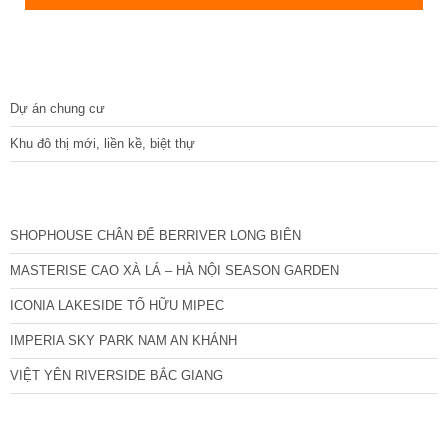
DỰ ÁN
Dự án chung cư
Khu đô thị mới, liền kề, biệt thự
CÁC DỰ ÁN MỚI NHẤT
SHOPHOUSE CHÂN ĐẾ BERRIVER LONG BIÊN
MASTERISE CAO XÀ LÁ – HÀ NỘI SEASON GARDEN
ICONIA LAKESIDE TỐ HỮU MIPEC
IMPERIA SKY PARK NAM AN KHÁNH
VIỆT YÊN RIVERSIDE BẮC GIANG
TIN NỔI BẬT