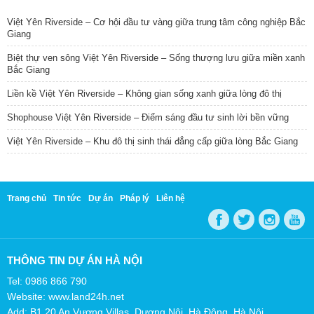
Việt Yên Riverside – Cơ hội đầu tư vàng giữa trung tâm công nghiệp Bắc
Giang
Biệt thự ven sông Việt Yên Riverside – Sống thượng lưu giữa miền xanh
Bắc Giang
Liền kề Việt Yên Riverside – Không gian sống xanh giữa lòng đô thị
Shophouse Việt Yên Riverside – Điểm sáng đầu tư sinh lời bền vững
Việt Yên Riverside – Khu đô thị sinh thái đẳng cấp giữa lòng Bắc Giang
Trang chủ
Tin tức
Dự án
Pháp lý
Liên hệ
THÔNG TIN DỰ ÁN HÀ NỘI
Tel: 0986 866 790
Website: www.land24h.net
Add: B1.20 An Vượng Villas, Dương Nội, Hà Đông, Hà Nội