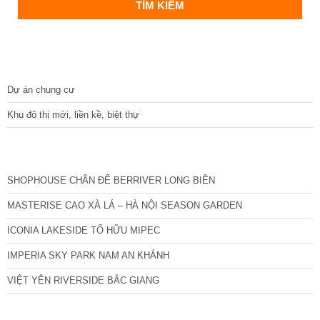
DỰ ÁN
Dự án chung cư
Khu đô thị mới, liền kề, biệt thự
CÁC DỰ ÁN MỚI NHẤT
SHOPHOUSE CHÂN ĐẾ BERRIVER LONG BIÊN
MASTERISE CAO XÀ LÁ – HÀ NỘI SEASON GARDEN
ICONIA LAKESIDE TỐ HỮU MIPEC
IMPERIA SKY PARK NAM AN KHÁNH
VIỆT YÊN RIVERSIDE BẮC GIANG
TIN NỔI BẬT