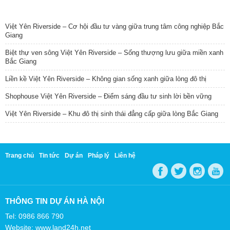
TIN NỔI BẬT
Việt Yên Riverside – Cơ hội đầu tư vàng giữa trung tâm công nghiệp Bắc
Giang
Biệt thự ven sông Việt Yên Riverside – Sống thượng lưu giữa miền xanh
Bắc Giang
Liền kề Việt Yên Riverside – Không gian sống xanh giữa lòng đô thị
Shophouse Việt Yên Riverside – Điểm sáng đầu tư sinh lời bền vững
Việt Yên Riverside – Khu đô thị sinh thái đẳng cấp giữa lòng Bắc Giang
Trang chủ
Tin tức
Dự án
Pháp lý
Liên hệ
THÔNG TIN DỰ ÁN HÀ NỘI
Tel: 0986 866 790
Website: www.land24h.net