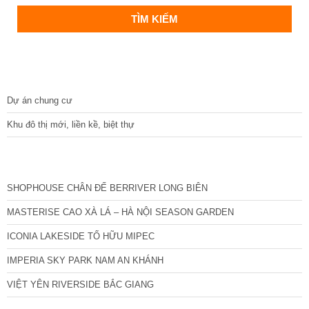
DỰ ÁN
Dự án chung cư
Khu đô thị mới, liền kề, biệt thự
CÁC DỰ ÁN MỚI NHẤT
SHOPHOUSE CHÂN ĐẾ BERRIVER LONG BIÊN
MASTERISE CAO XÀ LÁ – HÀ NỘI SEASON GARDEN
ICONIA LAKESIDE TỐ HỮU MIPEC
IMPERIA SKY PARK NAM AN KHÁNH
VIỆT YÊN RIVERSIDE BẮC GIANG