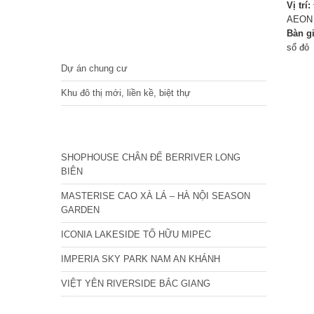
Vị trí:
AEON 
Bàn g
DỰ ÁN
sổ đỏ
Dự án chung cư
Khu đô thị mới, liền kề, biệt thự
CÁC DỰ ÁN MỚI NHẤT
SHOPHOUSE CHÂN ĐẾ BERRIVER LONG
BIÊN
MASTERISE CAO XÀ LÁ – HÀ NỘI SEASON
GARDEN
ICONIA LAKESIDE TỐ HỮU MIPEC
IMPERIA SKY PARK NAM AN KHÁNH
VIỆT YÊN RIVERSIDE BẮC GIANG