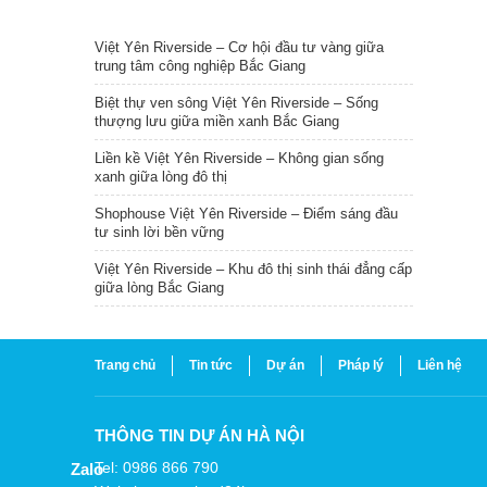
TIN NỔI BẬT
Việt Yên Riverside – Cơ hội đầu tư vàng giữa
trung tâm công nghiệp Bắc Giang
Biệt thự ven sông Việt Yên Riverside – Sống
thượng lưu giữa miền xanh Bắc Giang
Liền kề Việt Yên Riverside – Không gian sống
xanh giữa lòng đô thị
Shophouse Việt Yên Riverside – Điểm sáng đầu
tư sinh lời bền vững
Việt Yên Riverside – Khu đô thị sinh thái đẳng cấp
giữa lòng Bắc Giang
Trang chủ
Tin tức
Dự án
Pháp lý
Liên hệ
THÔNG TIN DỰ ÁN HÀ NỘI
Tel: 0986 866 790
Zalo