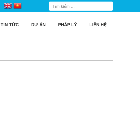
TIN TỨC
DỰ ÁN
PHÁP LÝ
LIÊN HỆ