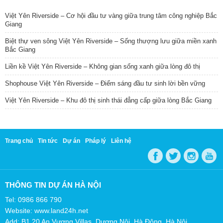
Việt Yên Riverside – Cơ hội đầu tư vàng giữa trung tâm công nghiệp Bắc
Giang
Biệt thự ven sông Việt Yên Riverside – Sống thượng lưu giữa miền xanh
Bắc Giang
Liền kề Việt Yên Riverside – Không gian sống xanh giữa lòng đô thị
Shophouse Việt Yên Riverside – Điểm sáng đầu tư sinh lời bền vững
Việt Yên Riverside – Khu đô thị sinh thái đẳng cấp giữa lòng Bắc Giang
Trang chủ
Tin tức
Dự án
Pháp lý
Liên hệ
THÔNG TIN DỰ ÁN HÀ NỘI
Tel: 0986 866 790
Website: www.land24h.net
Add: B1.20 An Vượng Villas, Dương Nội, Hà Đông, Hà Nội