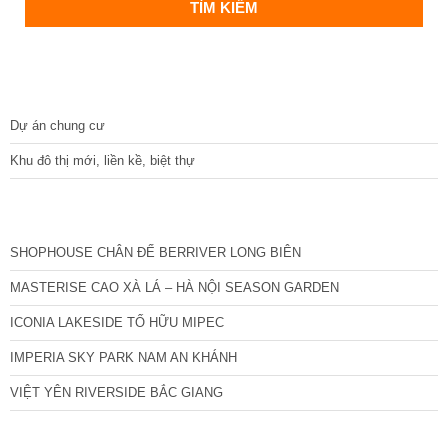
DỰ ÁN
Dự án chung cư
Khu đô thị mới, liền kề, biệt thự
CÁC DỰ ÁN MỚI NHẤT
SHOPHOUSE CHÂN ĐẾ BERRIVER LONG BIÊN
MASTERISE CAO XÀ LÁ – HÀ NỘI SEASON GARDEN
ICONIA LAKESIDE TỐ HỮU MIPEC
IMPERIA SKY PARK NAM AN KHÁNH
VIỆT YÊN RIVERSIDE BẮC GIANG
TIN NỔI BẬT