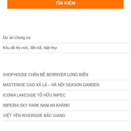
DỰ ÁN
Dự án chung cư
Khu đô thị mới, liền kề, biệt thự
CÁC DỰ ÁN MỚI NHẤT
SHOPHOUSE CHÂN ĐẾ BERRIVER LONG BIÊN
MASTERISE CAO XÀ LÁ – HÀ NỘI SEASON GARDEN
ICONIA LAKESIDE TỐ HỮU MIPEC
IMPERIA SKY PARK NAM AN KHÁNH
VIỆT YÊN RIVERSIDE BẮC GIANG