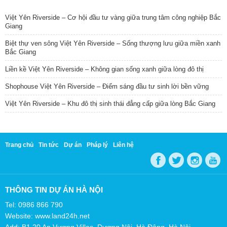
TIN NỔI BẬT
Việt Yên Riverside – Cơ hội đầu tư vàng giữa trung tâm công nghiệp Bắc
Giang
Biệt thự ven sông Việt Yên Riverside – Sống thượng lưu giữa miền xanh
Bắc Giang
Liền kề Việt Yên Riverside – Không gian sống xanh giữa lòng đô thị
Shophouse Việt Yên Riverside – Điểm sáng đầu tư sinh lời bền vững
Việt Yên Riverside – Khu đô thị sinh thái đẳng cấp giữa lòng Bắc Giang
Trang chủ
Tin tức
Dự án
Pháp lý
Liên hệ
THÔNG TIN DỰ ÁN HÀ NỘI
Tel: 0986 866 790
Website: www.land24h.net