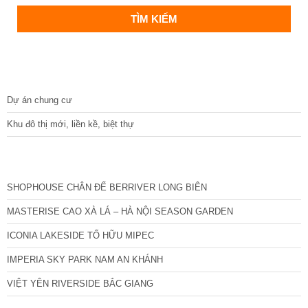
DỰ ÁN
Dự án chung cư
Khu đô thị mới, liền kề, biệt thự
CÁC DỰ ÁN MỚI NHẤT
SHOPHOUSE CHÂN ĐẾ BERRIVER LONG BIÊN
MASTERISE CAO XÀ LÁ – HÀ NỘI SEASON GARDEN
ICONIA LAKESIDE TỐ HỮU MIPEC
IMPERIA SKY PARK NAM AN KHÁNH
VIỆT YÊN RIVERSIDE BẮC GIANG