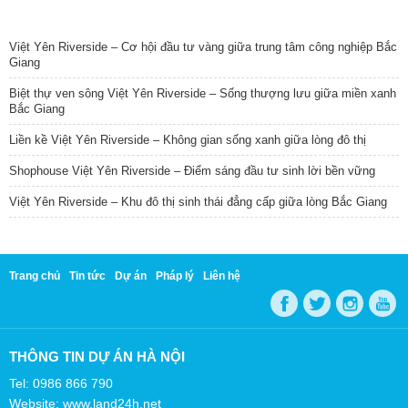
TIN NỔI BẬT
Việt Yên Riverside – Cơ hội đầu tư vàng giữa trung tâm công nghiệp Bắc
Giang
Biệt thự ven sông Việt Yên Riverside – Sống thượng lưu giữa miền xanh
Bắc Giang
Liền kề Việt Yên Riverside – Không gian sống xanh giữa lòng đô thị
Shophouse Việt Yên Riverside – Điểm sáng đầu tư sinh lời bền vững
Việt Yên Riverside – Khu đô thị sinh thái đẳng cấp giữa lòng Bắc Giang
Trang chủ
Tin tức
Dự án
Pháp lý
Liên hệ
THÔNG TIN DỰ ÁN HÀ NỘI
Tel: 0986 866 790
Website: www.land24h.net