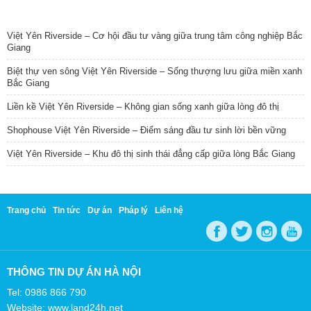
TIN NỔI BẬT
Việt Yên Riverside – Cơ hội đầu tư vàng giữa trung tâm công nghiệp Bắc
Giang
Biệt thự ven sông Việt Yên Riverside – Sống thượng lưu giữa miền xanh
Bắc Giang
Liền kề Việt Yên Riverside – Không gian sống xanh giữa lòng đô thị
Shophouse Việt Yên Riverside – Điểm sáng đầu tư sinh lời bền vững
Việt Yên Riverside – Khu đô thị sinh thái đẳng cấp giữa lòng Bắc Giang
Trang chủ
Tin tức
Dự án
Pháp lý
Liên hệ
THÔNG TIN DỰ ÁN HÀ NỘI
Tel: 0986 866 790
Website: www.land24h.net