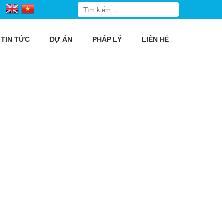
TIN TỨC
DỰ ÁN
PHÁP LÝ
LIÊN HỆ