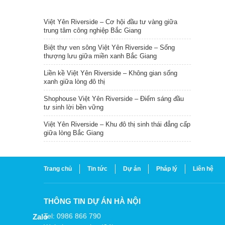
TIN NỔI BẬT
Việt Yên Riverside – Cơ hội đầu tư vàng giữa
trung tâm công nghiệp Bắc Giang
Biệt thự ven sông Việt Yên Riverside – Sống
thượng lưu giữa miền xanh Bắc Giang
Liền kề Việt Yên Riverside – Không gian sống
xanh giữa lòng đô thị
Shophouse Việt Yên Riverside – Điểm sáng đầu
tư sinh lời bền vững
Việt Yên Riverside – Khu đô thị sinh thái đẳng cấp
giữa lòng Bắc Giang
Trang chủ
Tin tức
Dự án
Pháp lý
Liên hệ
THÔNG TIN DỰ ÁN HÀ NỘI
Tel: 0986 866 790
Zalo