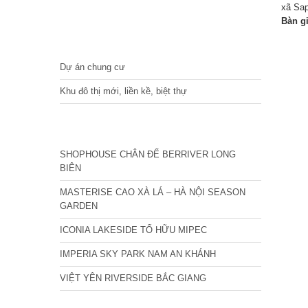
xã Sap
Bàn g
DỰ ÁN
Dự án chung cư
Khu đô thị mới, liền kề, biệt thự
CÁC DỰ ÁN MỚI NHẤT
SHOPHOUSE CHÂN ĐẾ BERRIVER LONG
BIÊN
MASTERISE CAO XÀ LÁ – HÀ NỘI SEASON
GARDEN
ICONIA LAKESIDE TỐ HỮU MIPEC
IMPERIA SKY PARK NAM AN KHÁNH
VIỆT YÊN RIVERSIDE BẮC GIANG