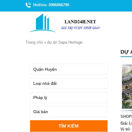
Hotline: 0986866790
Trang chủ
»
dự án Sapa Heritage
DỰ 
TÌM KIẾM
SHOP
Giá:
L
Vị trí: