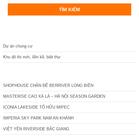
DỰ ÁN
Dự án chung cư
Khu đô thị mới, liền kề, biệt thự
CÁC DỰ ÁN MỚI NHẤT
SHOPHOUSE CHÂN ĐẾ BERRIVER LONG BIÊN
MASTERISE CAO XÀ LÁ – HÀ NỘI SEASON GARDEN
ICONIA LAKESIDE TỐ HỮU MIPEC
IMPERIA SKY PARK NAM AN KHÁNH
VIỆT YÊN RIVERSIDE BẮC GIANG