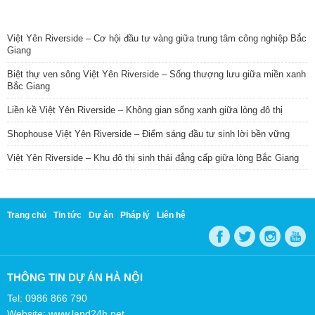
TIN NỔI BẬT
Việt Yên Riverside – Cơ hội đầu tư vàng giữa trung tâm công nghiệp Bắc
Giang
Biệt thự ven sông Việt Yên Riverside – Sống thượng lưu giữa miền xanh
Bắc Giang
Liền kề Việt Yên Riverside – Không gian sống xanh giữa lòng đô thị
Shophouse Việt Yên Riverside – Điểm sáng đầu tư sinh lời bền vững
Việt Yên Riverside – Khu đô thị sinh thái đẳng cấp giữa lòng Bắc Giang
Trang chủ
Tin tức
Dự án
Pháp lý
Liên hệ
THÔNG TIN DỰ ÁN HÀ NỘI
Tel: 0986 866 790
Website: www.land24h.net