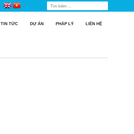
TIN TỨC
DỰ ÁN
PHÁP LÝ
LIÊN HỆ