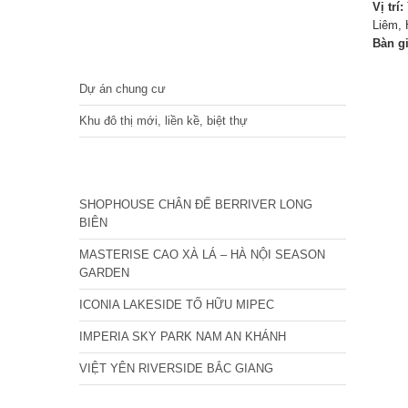
Vị trí:
Liêm, 
Bàn g
DỰ ÁN
Dự án chung cư
Khu đô thị mới, liền kề, biệt thự
CÁC DỰ ÁN MỚI NHẤT
SHOPHOUSE CHÂN ĐẾ BERRIVER LONG
BIÊN
MASTERISE CAO XÀ LÁ – HÀ NỘI SEASON
GARDEN
ICONIA LAKESIDE TỐ HỮU MIPEC
IMPERIA SKY PARK NAM AN KHÁNH
VIỆT YÊN RIVERSIDE BẮC GIANG