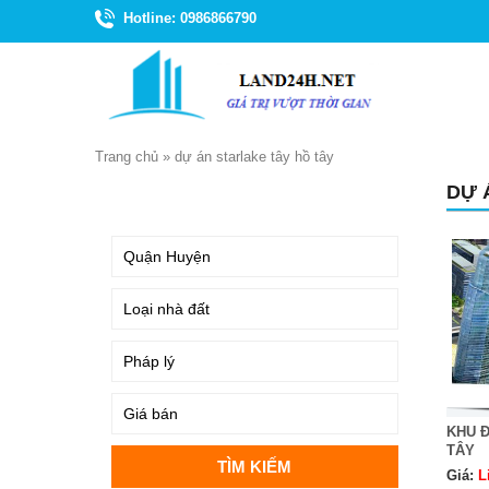
Hotline: 0986866790
Trang chủ
»
dự án starlake tây hồ tây
DỰ 
TÌM KIẾM
KHU Đ
TÂY
Giá:
L