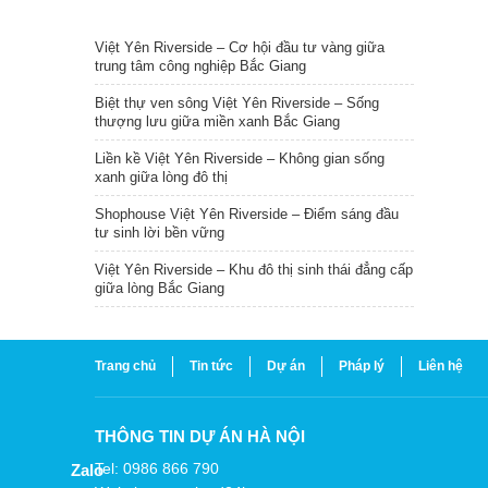
TIN NỔI BẬT
Việt Yên Riverside – Cơ hội đầu tư vàng giữa
trung tâm công nghiệp Bắc Giang
Biệt thự ven sông Việt Yên Riverside – Sống
thượng lưu giữa miền xanh Bắc Giang
Liền kề Việt Yên Riverside – Không gian sống
xanh giữa lòng đô thị
Shophouse Việt Yên Riverside – Điểm sáng đầu
tư sinh lời bền vững
Việt Yên Riverside – Khu đô thị sinh thái đẳng cấp
giữa lòng Bắc Giang
Trang chủ
Tin tức
Dự án
Pháp lý
Liên hệ
THÔNG TIN DỰ ÁN HÀ NỘI
Tel: 0986 866 790
Zalo