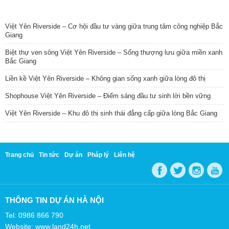
TIN NỔI BẬT
Việt Yên Riverside – Cơ hội đầu tư vàng giữa trung tâm công nghiệp Bắc
Giang
Biệt thự ven sông Việt Yên Riverside – Sống thượng lưu giữa miền xanh
Bắc Giang
Liền kề Việt Yên Riverside – Không gian sống xanh giữa lòng đô thị
Shophouse Việt Yên Riverside – Điểm sáng đầu tư sinh lời bền vững
Việt Yên Riverside – Khu đô thị sinh thái đẳng cấp giữa lòng Bắc Giang
Trang chủ
Tin tức
Dự án
Pháp lý
Liên hệ
THÔNG TIN DỰ ÁN HÀ NỘI
Tel: 0986 866 790
Website: www.land24h.net