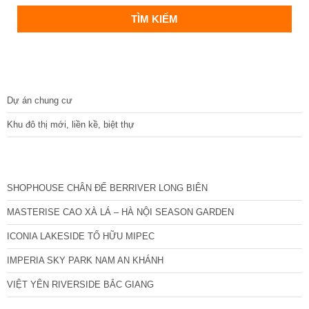
DỰ ÁN
Dự án chung cư
Khu đô thị mới, liền kề, biệt thự
CÁC DỰ ÁN MỚI NHẤT
SHOPHOUSE CHÂN ĐẾ BERRIVER LONG BIÊN
MASTERISE CAO XÀ LÁ – HÀ NỘI SEASON GARDEN
ICONIA LAKESIDE TỐ HỮU MIPEC
IMPERIA SKY PARK NAM AN KHÁNH
VIỆT YÊN RIVERSIDE BẮC GIANG