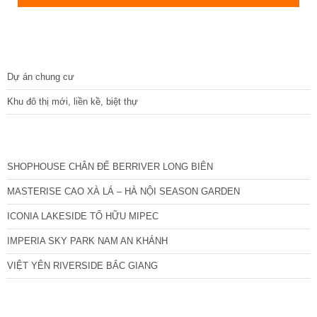
DỰ ÁN
Dự án chung cư
Khu đô thị mới, liền kề, biệt thự
CÁC DỰ ÁN MỚI NHẤT
SHOPHOUSE CHÂN ĐẾ BERRIVER LONG BIÊN
MASTERISE CAO XÀ LÁ – HÀ NỘI SEASON GARDEN
ICONIA LAKESIDE TỐ HỮU MIPEC
IMPERIA SKY PARK NAM AN KHÁNH
VIỆT YÊN RIVERSIDE BẮC GIANG
TIN NỔI BẬT