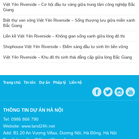
Việt Yên Riverside – Cơ hội đầu tư vàng giữa trung tâm công nghiệp Bắc
Giang
Biệt thự ven sông Việt Yên Riverside – Sống thượng lưu giữa miền xanh
Bắc Giang
Liền kề Việt Yên Riverside – Không gian sống xanh giữa lòng đô thị
Shophouse Việt Yên Riverside – Điểm sáng đầu tư sinh lời bền vững
Việt Yên Riverside – Khu đô thị sinh thái đẳng cấp giữa lòng Bắc Giang
Trang chủ
Tin tức
Dự án
Pháp lý
Liên hệ
THÔNG TIN DỰ ÁN HÀ NỘI
Tel: 0986 866 790
Website: www.land24h.net
Add: B1.20 An Vượng Villas, Dương Nội, Hà Đông, Hà Nội