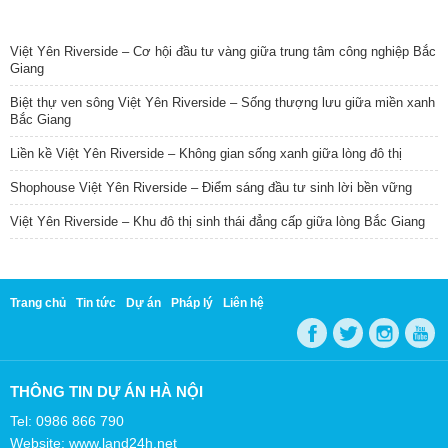
TIN NỔI BẬT
Việt Yên Riverside – Cơ hội đầu tư vàng giữa trung tâm công nghiệp Bắc
Giang
Biệt thự ven sông Việt Yên Riverside – Sống thượng lưu giữa miền xanh
Bắc Giang
Liền kề Việt Yên Riverside – Không gian sống xanh giữa lòng đô thị
Shophouse Việt Yên Riverside – Điểm sáng đầu tư sinh lời bền vững
Việt Yên Riverside – Khu đô thị sinh thái đẳng cấp giữa lòng Bắc Giang
Trang chủ
Tin tức
Dự án
Pháp lý
Liên hệ
THÔNG TIN DỰ ÁN HÀ NỘI
Tel: 0986 866 790
Website: www.land24h.net