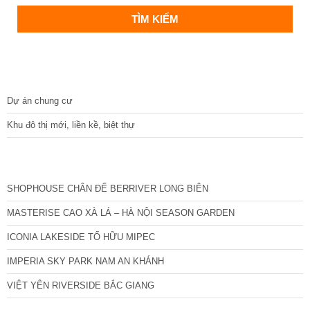
DỰ ÁN
Dự án chung cư
Khu đô thị mới, liền kề, biệt thự
CÁC DỰ ÁN MỚI NHẤT
SHOPHOUSE CHÂN ĐẾ BERRIVER LONG BIÊN
MASTERISE CAO XÀ LÁ – HÀ NỘI SEASON GARDEN
ICONIA LAKESIDE TỐ HỮU MIPEC
IMPERIA SKY PARK NAM AN KHÁNH
VIỆT YÊN RIVERSIDE BẮC GIANG