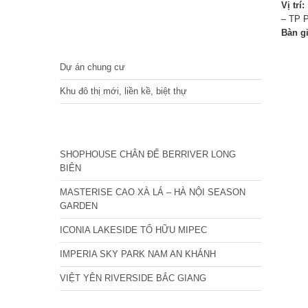
Vị trí:
– TP P
Bàn g
DỰ ÁN
Dự án chung cư
Khu đô thị mới, liền kề, biệt thự
CÁC DỰ ÁN MỚI NHẤT
SHOPHOUSE CHÂN ĐẾ BERRIVER LONG
BIÊN
MASTERISE CAO XÀ LÁ – HÀ NỘI SEASON
GARDEN
ICONIA LAKESIDE TỐ HỮU MIPEC
IMPERIA SKY PARK NAM AN KHÁNH
VIỆT YÊN RIVERSIDE BẮC GIANG