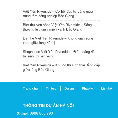
TIN NỔI BẬT
Việt Yên Riverside – Cơ hội đầu tư vàng giữa
trung tâm công nghiệp Bắc Giang
Biệt thự ven sông Việt Yên Riverside – Sống
thượng lưu giữa miền xanh Bắc Giang
Liền kề Việt Yên Riverside – Không gian sống
xanh giữa lòng đô thị
Shophouse Việt Yên Riverside – Điểm sáng đầu
tư sinh lời bền vững
Việt Yên Riverside – Khu đô thị sinh thái đẳng cấp
giữa lòng Bắc Giang
Trang chủ
Tin tức
Dự án
Pháp lý
Liên hệ
THÔNG TIN DỰ ÁN HÀ NỘI
Tel: 0986 866 790
Zalo