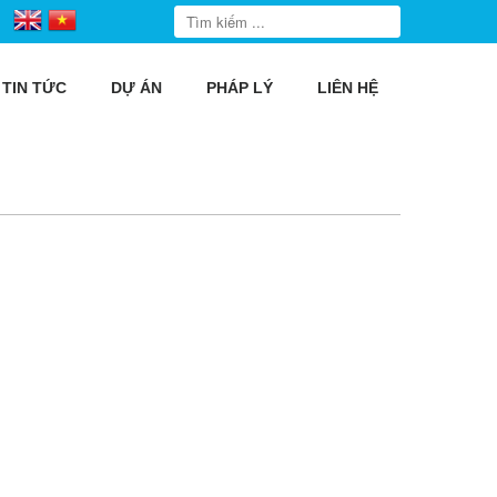
TIN TỨC
DỰ ÁN
PHÁP LÝ
LIÊN HỆ