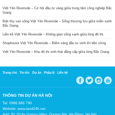
Việt Yên Riverside – Cơ hội đầu tư vàng giữa trung tâm công nghiệp Bắc
Giang
Biệt thự ven sông Việt Yên Riverside – Sống thượng lưu giữa miền xanh
Bắc Giang
Liền kề Việt Yên Riverside – Không gian sống xanh giữa lòng đô thị
Shophouse Việt Yên Riverside – Điểm sáng đầu tư sinh lời bền vững
Việt Yên Riverside – Khu đô thị sinh thái đẳng cấp giữa lòng Bắc Giang
Trang chủ
Tin tức
Dự án
Pháp lý
Liên hệ
THÔNG TIN DỰ ÁN HÀ NỘI
Tel: 0986 866 790
Website: www.land24h.net
Add: B1.20 An Vượng Villas, Dương Nội, Hà Đông, Hà Nội