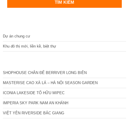
DỰ ÁN
Dự án chung cư
Khu đô thị mới, liền kề, biệt thự
CÁC DỰ ÁN MỚI NHẤT
SHOPHOUSE CHÂN ĐẾ BERRIVER LONG BIÊN
MASTERISE CAO XÀ LÁ – HÀ NỘI SEASON GARDEN
ICONIA LAKESIDE TỐ HỮU MIPEC
IMPERIA SKY PARK NAM AN KHÁNH
VIỆT YÊN RIVERSIDE BẮC GIANG
TIN NỔI BẬT