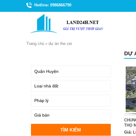
Hotline: 0986866790
Trang chủ
»
dự án the zei
DỰ 
TÌM KIẾM
CHUNG
THỌ M
Giá:
L