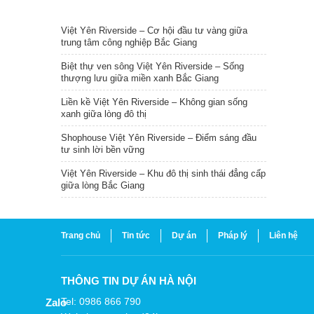
TIN NỔI BẬT
Việt Yên Riverside – Cơ hội đầu tư vàng giữa
trung tâm công nghiệp Bắc Giang
Biệt thự ven sông Việt Yên Riverside – Sống
thượng lưu giữa miền xanh Bắc Giang
Liền kề Việt Yên Riverside – Không gian sống
xanh giữa lòng đô thị
Shophouse Việt Yên Riverside – Điểm sáng đầu
tư sinh lời bền vững
Việt Yên Riverside – Khu đô thị sinh thái đẳng cấp
giữa lòng Bắc Giang
Trang chủ
Tin tức
Dự án
Pháp lý
Liên hệ
THÔNG TIN DỰ ÁN HÀ NỘI
Tel: 0986 866 790
Zalo