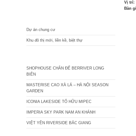
Vị trí:
Bàn g
DỰ ÁN
Dự án chung cư
Khu đô thị mới, liền kề, biệt thự
CÁC DỰ ÁN MỚI NHẤT
SHOPHOUSE CHÂN ĐẾ BERRIVER LONG
BIÊN
MASTERISE CAO XÀ LÁ – HÀ NỘI SEASON
GARDEN
ICONIA LAKESIDE TỐ HỮU MIPEC
IMPERIA SKY PARK NAM AN KHÁNH
VIỆT YÊN RIVERSIDE BẮC GIANG