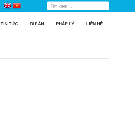
TIN TỨC
DỰ ÁN
PHÁP LÝ
LIÊN HỆ