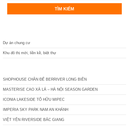
DỰ ÁN
Dự án chung cư
Khu đô thị mới, liền kề, biệt thự
CÁC DỰ ÁN MỚI NHẤT
SHOPHOUSE CHÂN ĐẾ BERRIVER LONG BIÊN
MASTERISE CAO XÀ LÁ – HÀ NỘI SEASON GARDEN
ICONIA LAKESIDE TỐ HỮU MIPEC
IMPERIA SKY PARK NAM AN KHÁNH
VIỆT YÊN RIVERSIDE BẮC GIANG