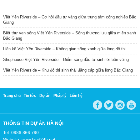
TIN NỔI BẬT
Việt Yên Riverside – Cơ hội đầu tư vàng giữa trung tâm công nghiệp Bắc
Giang
Biệt thự ven sông Việt Yên Riverside – Sống thượng lưu giữa miền xanh
Bắc Giang
Liền kề Việt Yên Riverside – Không gian sống xanh giữa lòng đô thị
Shophouse Việt Yên Riverside – Điểm sáng đầu tư sinh lời bền vững
Việt Yên Riverside – Khu đô thị sinh thái đẳng cấp giữa lòng Bắc Giang
Trang chủ
Tin tức
Dự án
Pháp lý
Liên hệ
THÔNG TIN DỰ ÁN HÀ NỘI
Tel: 0986 866 790
Website: www.land24h.net