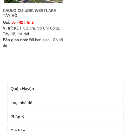
CHUNG CƯ UDIC WESTLAKE
TÂY HỒ
Giá:
36 - 42 tr/m2
Vị trí:
KĐT Ciputra, Võ Chí Công,
Tây Hồ, Hà Nội
Bàn giao nhà:
Đã bàn giao - Có sổ
đỏ
TÌM KIẾM