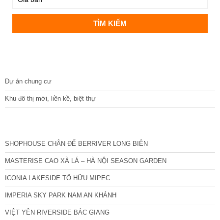
DỰ ÁN
Dự án chung cư
Khu đô thị mới, liền kề, biệt thự
CÁC DỰ ÁN MỚI NHẤT
SHOPHOUSE CHÂN ĐẾ BERRIVER LONG BIÊN
MASTERISE CAO XÀ LÁ – HÀ NỘI SEASON GARDEN
ICONIA LAKESIDE TỐ HỮU MIPEC
IMPERIA SKY PARK NAM AN KHÁNH
VIỆT YÊN RIVERSIDE BẮC GIANG