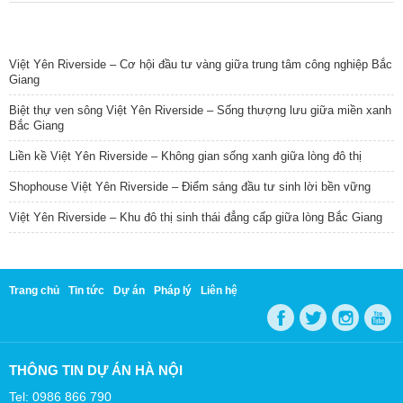
TIN NỔI BẬT
Việt Yên Riverside – Cơ hội đầu tư vàng giữa trung tâm công nghiệp Bắc
Giang
Biệt thự ven sông Việt Yên Riverside – Sống thượng lưu giữa miền xanh
Bắc Giang
Liền kề Việt Yên Riverside – Không gian sống xanh giữa lòng đô thị
Shophouse Việt Yên Riverside – Điểm sáng đầu tư sinh lời bền vững
Việt Yên Riverside – Khu đô thị sinh thái đẳng cấp giữa lòng Bắc Giang
Trang chủ
Tin tức
Dự án
Pháp lý
Liên hệ
THÔNG TIN DỰ ÁN HÀ NỘI
Tel: 0986 866 790