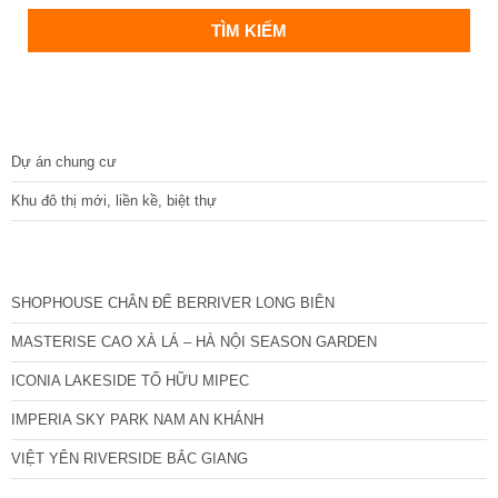
DỰ ÁN
Dự án chung cư
Khu đô thị mới, liền kề, biệt thự
CÁC DỰ ÁN MỚI NHẤT
SHOPHOUSE CHÂN ĐẾ BERRIVER LONG BIÊN
MASTERISE CAO XÀ LÁ – HÀ NỘI SEASON GARDEN
ICONIA LAKESIDE TỐ HỮU MIPEC
IMPERIA SKY PARK NAM AN KHÁNH
VIỆT YÊN RIVERSIDE BẮC GIANG