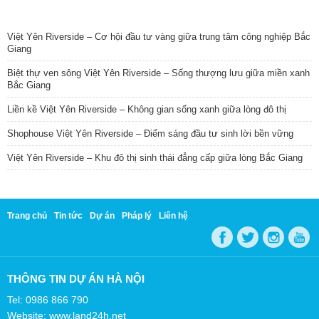
TIN NỔI BẬT
Việt Yên Riverside – Cơ hội đầu tư vàng giữa trung tâm công nghiệp Bắc
Giang
Biệt thự ven sông Việt Yên Riverside – Sống thượng lưu giữa miền xanh
Bắc Giang
Liền kề Việt Yên Riverside – Không gian sống xanh giữa lòng đô thị
Shophouse Việt Yên Riverside – Điểm sáng đầu tư sinh lời bền vững
Việt Yên Riverside – Khu đô thị sinh thái đẳng cấp giữa lòng Bắc Giang
Trang chủ
Tin tức
Dự án
Pháp lý
Liên hệ
THÔNG TIN DỰ ÁN HÀ NỘI
Tel: 0986 866 790
Website: www.land24h.net