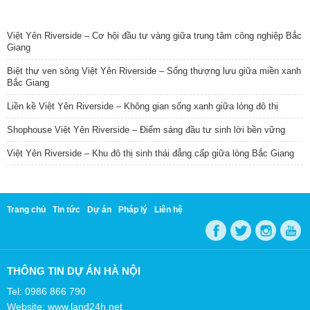
TIN NỔI BẬT
Việt Yên Riverside – Cơ hội đầu tư vàng giữa trung tâm công nghiệp Bắc
Giang
Biệt thự ven sông Việt Yên Riverside – Sống thượng lưu giữa miền xanh
Bắc Giang
Liền kề Việt Yên Riverside – Không gian sống xanh giữa lòng đô thị
Shophouse Việt Yên Riverside – Điểm sáng đầu tư sinh lời bền vững
Việt Yên Riverside – Khu đô thị sinh thái đẳng cấp giữa lòng Bắc Giang
Trang chủ
Tin tức
Dự án
Pháp lý
Liên hệ
THÔNG TIN DỰ ÁN HÀ NỘI
Tel: 0986 866 790
Website: www.land24h.net