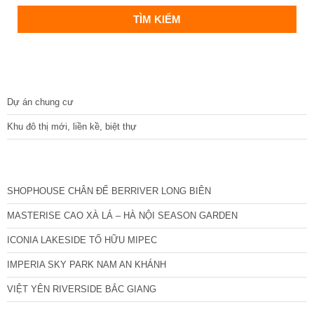
DỰ ÁN
Dự án chung cư
Khu đô thị mới, liền kề, biệt thự
CÁC DỰ ÁN MỚI NHẤT
SHOPHOUSE CHÂN ĐẾ BERRIVER LONG BIÊN
MASTERISE CAO XÀ LÁ – HÀ NỘI SEASON GARDEN
ICONIA LAKESIDE TỐ HỮU MIPEC
IMPERIA SKY PARK NAM AN KHÁNH
VIỆT YÊN RIVERSIDE BẮC GIANG