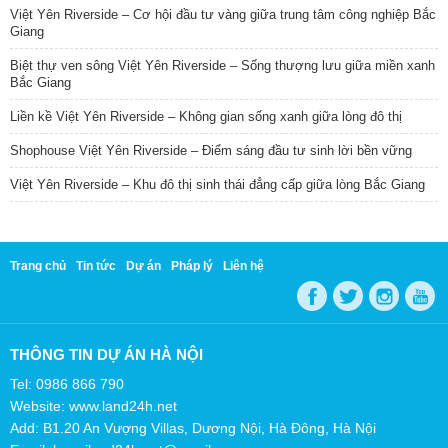
Việt Yên Riverside – Cơ hội đầu tư vàng giữa trung tâm công nghiệp Bắc
Giang
Biệt thự ven sông Việt Yên Riverside – Sống thượng lưu giữa miền xanh
Bắc Giang
Liền kề Việt Yên Riverside – Không gian sống xanh giữa lòng đô thị
Shophouse Việt Yên Riverside – Điểm sáng đầu tư sinh lời bền vững
Việt Yên Riverside – Khu đô thị sinh thái đẳng cấp giữa lòng Bắc Giang
Trang chủ
Tin tức
Dự án
Pháp lý
Liên hệ
THÔNG TIN DỰ ÁN HÀ NỘI
Tel: 0986 866 790
Website: www.land24h.net
Add: B1.20 An Vượng Villas, Dương Nội, Hà Đông, Hà Nội