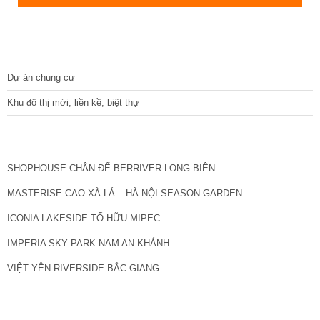
DỰ ÁN
Dự án chung cư
Khu đô thị mới, liền kề, biệt thự
CÁC DỰ ÁN MỚI NHẤT
SHOPHOUSE CHÂN ĐẾ BERRIVER LONG BIÊN
MASTERISE CAO XÀ LÁ – HÀ NỘI SEASON GARDEN
ICONIA LAKESIDE TỐ HỮU MIPEC
IMPERIA SKY PARK NAM AN KHÁNH
VIỆT YÊN RIVERSIDE BẮC GIANG
TIN NỔI BẬT