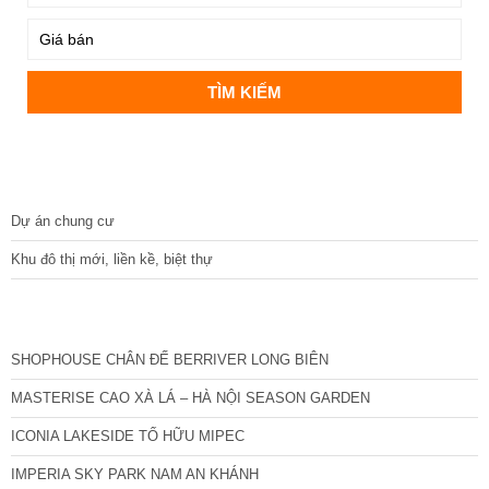
DỰ ÁN
Dự án chung cư
Khu đô thị mới, liền kề, biệt thự
CÁC DỰ ÁN MỚI NHẤT
SHOPHOUSE CHÂN ĐẾ BERRIVER LONG BIÊN
MASTERISE CAO XÀ LÁ – HÀ NỘI SEASON GARDEN
ICONIA LAKESIDE TỐ HỮU MIPEC
IMPERIA SKY PARK NAM AN KHÁNH