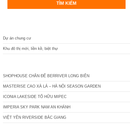
DỰ ÁN
Dự án chung cư
Khu đô thị mới, liền kề, biệt thự
CÁC DỰ ÁN MỚI NHẤT
SHOPHOUSE CHÂN ĐẾ BERRIVER LONG BIÊN
MASTERISE CAO XÀ LÁ – HÀ NỘI SEASON GARDEN
ICONIA LAKESIDE TỐ HỮU MIPEC
IMPERIA SKY PARK NAM AN KHÁNH
VIỆT YÊN RIVERSIDE BẮC GIANG