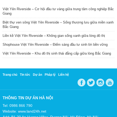
TIN NỔI BẬT
Việt Yên Riverside – Cơ hội đầu tư vàng giữa trung tâm công nghiệp Bắc
Giang
Biệt thự ven sông Việt Yên Riverside – Sống thượng lưu giữa miền xanh
Bắc Giang
Liền kề Việt Yên Riverside – Không gian sống xanh giữa lòng đô thị
Shophouse Việt Yên Riverside – Điểm sáng đầu tư sinh lời bền vững
Việt Yên Riverside – Khu đô thị sinh thái đẳng cấp giữa lòng Bắc Giang
Trang chủ
Tin tức
Dự án
Pháp lý
Liên hệ
THÔNG TIN DỰ ÁN HÀ NỘI
Tel: 0986 866 790
Website: www.land24h.net