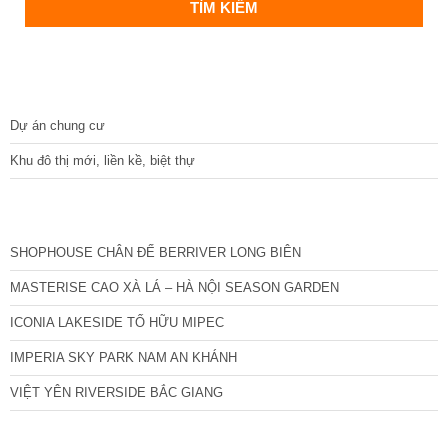
DỰ ÁN
Dự án chung cư
Khu đô thị mới, liền kề, biệt thự
CÁC DỰ ÁN MỚI NHẤT
SHOPHOUSE CHÂN ĐẾ BERRIVER LONG BIÊN
MASTERISE CAO XÀ LÁ – HÀ NỘI SEASON GARDEN
ICONIA LAKESIDE TỐ HỮU MIPEC
IMPERIA SKY PARK NAM AN KHÁNH
VIỆT YÊN RIVERSIDE BẮC GIANG
TIN NỔI BẬT