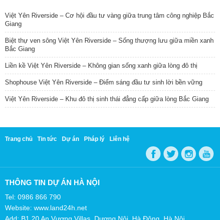
Việt Yên Riverside – Cơ hội đầu tư vàng giữa trung tâm công nghiệp Bắc
Giang
Biệt thự ven sông Việt Yên Riverside – Sống thượng lưu giữa miền xanh
Bắc Giang
Liền kề Việt Yên Riverside – Không gian sống xanh giữa lòng đô thị
Shophouse Việt Yên Riverside – Điểm sáng đầu tư sinh lời bền vững
Việt Yên Riverside – Khu đô thị sinh thái đẳng cấp giữa lòng Bắc Giang
Trang chủ
Tin tức
Dự án
Pháp lý
Liên hệ
THÔNG TIN DỰ ÁN HÀ NỘI
Tel: 0986 866 790
Website: www.land24h.net
Add: B1.20 An Vượng Villas, Dương Nội, Hà Đông, Hà Nội