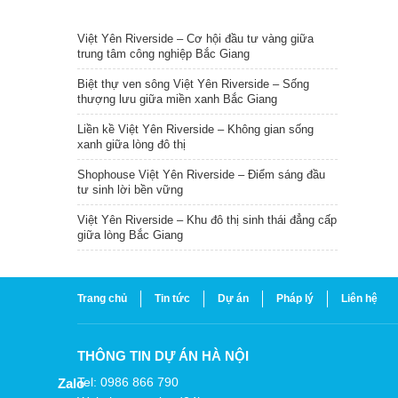
TIN NỔI BẬT
Việt Yên Riverside – Cơ hội đầu tư vàng giữa
trung tâm công nghiệp Bắc Giang
Biệt thự ven sông Việt Yên Riverside – Sống
thượng lưu giữa miền xanh Bắc Giang
Liền kề Việt Yên Riverside – Không gian sống
xanh giữa lòng đô thị
Shophouse Việt Yên Riverside – Điểm sáng đầu
tư sinh lời bền vững
Việt Yên Riverside – Khu đô thị sinh thái đẳng cấp
giữa lòng Bắc Giang
Trang chủ
Tin tức
Dự án
Pháp lý
Liên hệ
THÔNG TIN DỰ ÁN HÀ NỘI
Tel: 0986 866 790
Zalo