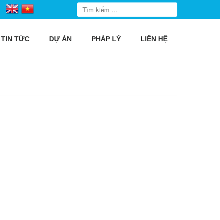
TIN TỨC
DỰ ÁN
PHÁP LÝ
LIÊN HỆ