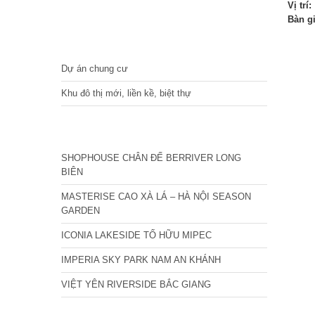
Vị trí:
Bàn g
DỰ ÁN
Dự án chung cư
Khu đô thị mới, liền kề, biệt thự
CÁC DỰ ÁN MỚI NHẤT
SHOPHOUSE CHÂN ĐẾ BERRIVER LONG
BIÊN
MASTERISE CAO XÀ LÁ – HÀ NỘI SEASON
GARDEN
ICONIA LAKESIDE TỐ HỮU MIPEC
IMPERIA SKY PARK NAM AN KHÁNH
VIỆT YÊN RIVERSIDE BẮC GIANG